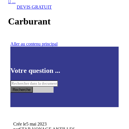

...
DEVIS GRATUIT
Carburant
Aller au contenu principal
Votre question ...
Recherche
Crée le
5 mai 2023