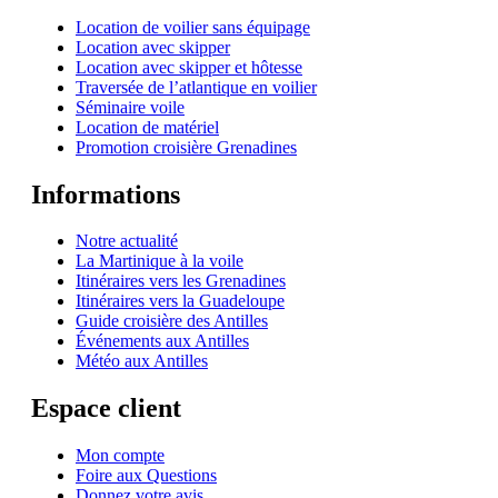
Location de voilier sans équipage
Location avec skipper
Location avec skipper et hôtesse
Traversée de l’atlantique en voilier
Séminaire voile
Location de matériel
Promotion croisière Grenadines
Informations
Notre actualité
La Martinique à la voile
Itinéraires vers les Grenadines
Itinéraires vers la Guadeloupe
Guide croisière des Antilles
Événements aux Antilles
Météo aux Antilles
Espace client
Mon compte
Foire aux Questions
Donnez votre avis