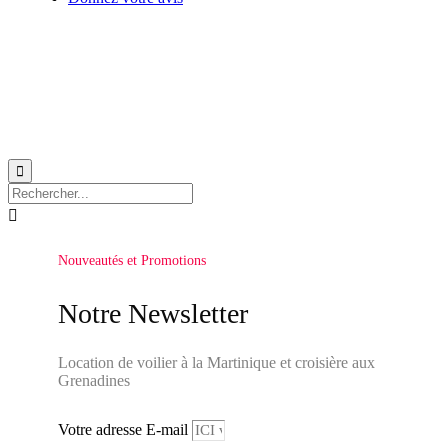
© 1999-2026
Location de voilier monocoque et catamaran en Martinique
avec
Star
Voyage Antilles
∙
RGPD
∙
Conditions Générales d'Utilisation
∙
Plan du site


Nouveautés et Promotions
Notre Newsletter
Location de voilier à la Martinique et croisière aux
Grenadines
Votre adresse E-mail