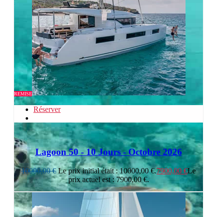
REMISE
Réserver
Lagoon 50 - 10 Jours - Octobre 2026
10000,00
€
Le prix initial était : 10000,00 €.
7900,00
€
Le
prix actuel est : 7900,00 €.