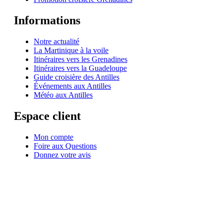
Informations
Notre actualité
La Martinique à la voile
Itinéraires vers les Grenadines
Itinéraires vers la Guadeloupe
Guide croisière des Antilles
Événements aux Antilles
Météo aux Antilles
Espace client
Mon compte
Foire aux Questions
Donnez votre avis
© 1999-2026
Location de voilier monocoque et catamaran en Martinique
avec
Star
Voyage Antilles
∙
RGPD
∙
Conditions Générales d'Utilisation
∙
Plan du site