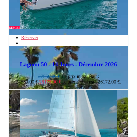
REMISE
Réserver
Lagoon 50 - 14 Jours - Décembre 2026
27550,00
€
Le prix initial était :
27550,00 €.
26172,00
€
Le prix actuel est : 26172,00 €.