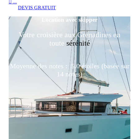

...
DEVIS GRATUIT
Location avec skipper
Votre croisière aux Grenadines en
toute
sérénité
Moyenne des notes :
5.0 étoiles (basée sur
14 notes)