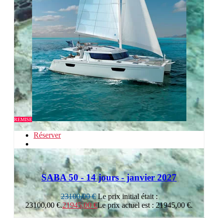
REMISE
Réserver
SABA 50 - 14 jours - janvier 2027
23100,00
€
Le prix initial était :
23100,00 €.
21945,00
€
Le prix actuel est : 21945,00 €.