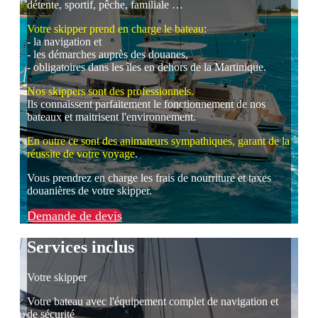
détente, sportif, pêche, familiale …
Votre skipper prend en charge le bateau
:
- la navigation et
- les démarches auprès des douanes,
- obligatoires dans les îles en dehors de la Martinique.
Nos skippers sont des professionnels.
Ils connaissent parfaitement le fonctionnement de nos
bateaux et maitrisent l'environnement.
En outre ce sont des animateurs sympathiques, garant de la
réussite de votre voyage
.
Vous prendrez en charge les frais de nourriture et taxes
douanières de votre skipper.
Demande de devis
Services inclus
Votre skipper
Votre bateau avec l'équipement complet de navigation et
de sécurité