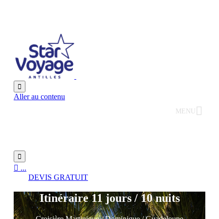

Aller au contenu
MENU


...
DEVIS GRATUIT
Itinéraire 11 jours / 10 nuits
Croisière Martinique / Dominique / Guadeloupe