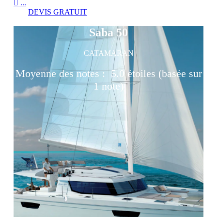

...
DEVIS GRATUIT
Saba 50
CATAMARAN
Moyenne des notes :
5.0 étoiles (basée sur
1 note)