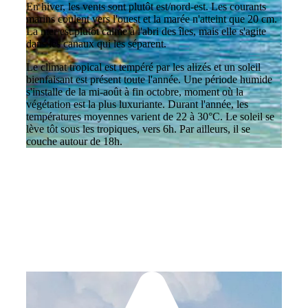
En hiver, les vents sont plutôt est/nord-est. Les courants
marins coulent vers l'ouest et la marée n'atteint que 20 cm.
La mer est plutôt calme à l'abri des îles, mais elle s'agite
dans les canaux qui les séparent.
Le climat tropical est tempéré par les alizés et un soleil
bienfaisant est présent toute l'année. Une période humide
s'installe de la mi-août à fin octobre, moment où la
végétation est la plus luxuriante. Durant l'année, les
températures moyennes varient de 22 à 30°C. Le soleil se
lève tôt sous les tropiques, vers 6h. Par ailleurs, il se
couche autour de 18h.