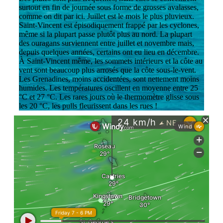
surtout en fin de journée sous forme de grosses avalasses,
comme on dit par ici. Juillet est le mois le plus pluvieux.
Saint-Vincent est épisodiquement frappé par les cyclones,
même si la plupart passe plutôt plus au nord. La plupart
des ouragans surviennent entre juillet et novembre mais,
depuis quelques années, certains ont eu lieu en décembre.
À Saint-Vincent même, les sommets intérieurs et la côte au
vent sont beaucoup plus arrosés que la côte sous-le-vent.
Les Grenadines, moins accidentées, sont nettement moins
humides. Les températures oscillent en moyenne entre 25
°C et 27 °C. Les rares jours où le thermomètre glisse sous
les 20 °C, les pulls fleurissent dans les rues !