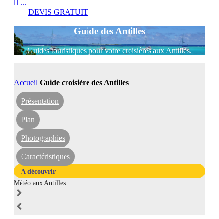

...
DEVIS GRATUIT
Guide des Antilles
Guides touristiques pour votre croisières aux Antilles.
Accueil
Guide croisière des Antilles
Présentation
Plan
Photographies
Caractéristiques
A découvrir
Météo aux Antilles