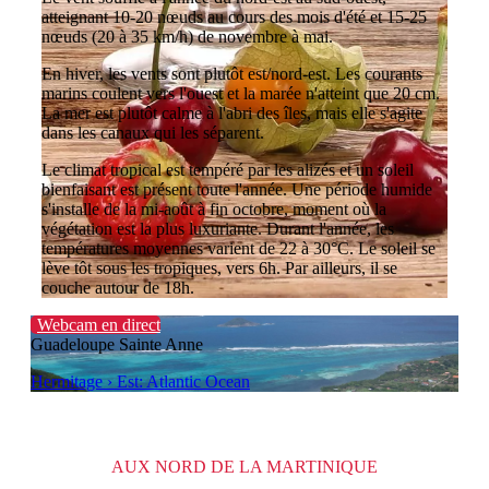
atteignant 10-20 nœuds au cours des mois d'été et 15-25
nœuds (20 à 35 km/h) de novembre à mai.
En hiver, les vents sont plutôt est/nord-est. Les courants
marins coulent vers l'ouest et la marée n'atteint que 20 cm.
La mer est plutôt calme à l'abri des îles, mais elle s'agite
dans les canaux qui les séparent.
Le climat tropical est tempéré par les alizés et un soleil
bienfaisant est présent toute l'année. Une période humide
s'installe de la mi-août à fin octobre, moment où la
végétation est la plus luxuriante. Durant l'année, les
températures moyennes varient de 22 à 30°C. Le soleil se
lève tôt sous les tropiques, vers 6h. Par ailleurs, il se
couche autour de 18h.
Webcam en direct
Guadeloupe Sainte Anne
Hermitage › Est: Atlantic Ocean
AUX NORD DE LA MARTINIQUE