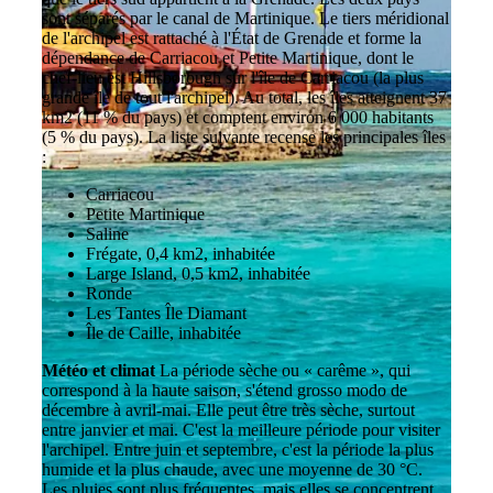
sont séparés par le canal de Martinique. Le tiers méridional
de l'archipel est rattaché à l'État de Grenade et forme la
dépendance de Carriacou et Petite Martinique, dont le
chef-lieu est Hillsborough sur l'île de Carriacou (la plus
grande île de tout l'archipel). Au total, les îles atteignent 37
km2 (11 % du pays) et comptent environ 6 000 habitants
(5 % du pays). La liste suivante recense les principales îles
:
Carriacou
Petite Martinique
Saline
Frégate, 0,4 km2, inhabitée
Large Island, 0,5 km2, inhabitée
Ronde
Les Tantes Île Diamant
Île de Caille, inhabitée
Météo et climat
La période sèche ou « carême », qui
correspond à la haute saison, s'étend grosso modo de
décembre à avril-mai. Elle peut être très sèche, surtout
entre janvier et mai. C'est la meilleure période pour visiter
l'archipel. Entre juin et septembre, c'est la période la plus
humide et la plus chaude, avec une moyenne de 30 °C.
Les pluies sont plus fréquentes, mais elles se concentrent