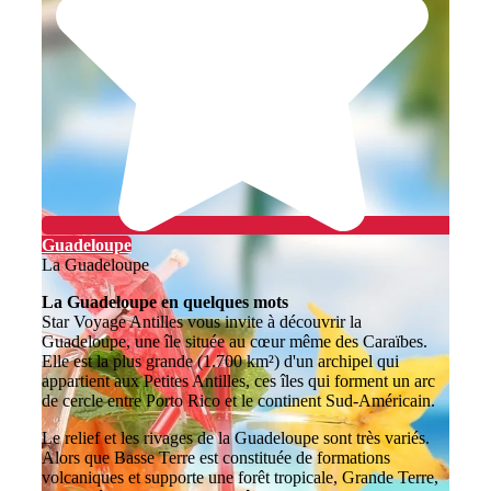
Guadeloupe
La Guadeloupe
La Guadeloupe en quelques mots
Star Voyage Antilles vous invite à découvrir la
Guadeloupe, une île située au cœur même des Caraïbes.
Elle est la plus grande (1.700 km²) d'un archipel qui
appartient aux Petites Antilles, ces îles qui forment un arc
de cercle entre Porto Rico et le continent Sud-Américain.
Le relief et les rivages de la Guadeloupe sont très variés.
Alors que Basse Terre est constituée de formations
volcaniques et supporte une forêt tropicale, Grande Terre,