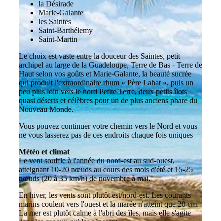
la Désirade
Marie-Galante
les Saintes
Saint-Barthélemy
Saint-Martin
Le choix est vaste entre la douceur des Saintes, petit
archipel au large de la Guadeloupe, Terre de Bas - Terre de
Haut selon vos goûts et Marie-Galante, la beauté sucrée
qui produit l'extraordinaire rhum « Père Labat », puis un
peu plus loin vers le nord Petite Terre, deux petits îlots
quasi déserts et célèbres pour un de plus anciens phare du
Nouveau Monde.
Vous pouvez continuer votre chemin vers le Nord et vous
ne vous lasserez pas de ces endroits chaque fois uniques
Météo et climat
Le vent souffle à l'année du nord-est au sud-ouest,
atteignant 10-20 nœuds au cours des mois d'été et 15-25
nœuds (20 à 35 km/h) de novembre à mai.
En hiver, les vents sont plutôt est/nord-est. Les courants
marins coulent vers l'ouest et la marée n'atteint que 20 cm.
La mer est plutôt calme à l'abri des îles, mais elle s'agite