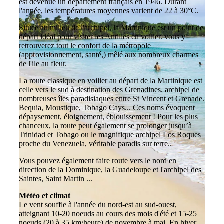
est devenue un département français en 1946. Durant
l'année, les températures moyennes varient de 22 à 30°C.
Située au milieu de l'archipel, la Martinique est un point de
départ idéal pour visiter les Antilles en voilier. vous y
retrouverez tout le confort de la métropole
(approvisionnement, santé,) mêlé aux nombreux charmes
de l'ile au fleur.
La route classique en voilier au départ de la Martinique est
celle vers le sud à destination des Grenadines. archipel de
nombreuses îles paradisiaques entre St Vincent et Grenade.
Bequia, Moustique, Tobago Cays... Ces noms évoquent
dépaysement, éloignement, éblouissement ! Pour les plus
chanceux, la route peut également se prolonger jusqu’à
Trinidad et Tobago ou le magnifique archipel Los Roques
proche du Venezuela, véritable paradis sur terre..
Vous pouvez également faire route vers le nord en
direction de la Dominique, la Guadeloupe et l'archipel des
Saintes, Saint Martin ...
Météo et climat
Le vent souffle à l'année du nord-est au sud-ouest,
atteignant 10-20 noeuds au cours des mois d'été et 15-25
noeuds (20 à 35 km/heure) de novembre à mai. En hiver,