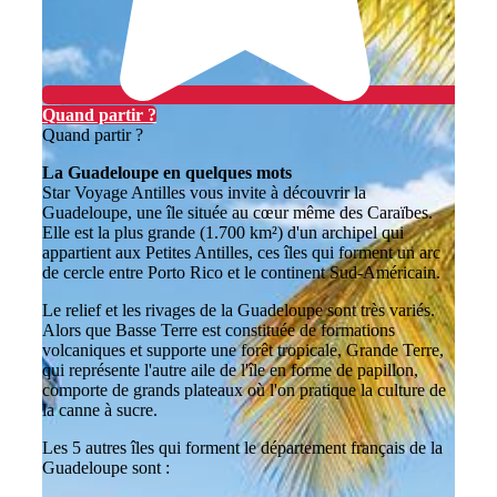
Quand partir ?
Quand partir ?
La Guadeloupe en quelques mots
Star Voyage Antilles vous invite à découvrir la
Guadeloupe, une île située au cœur même des Caraïbes.
Elle est la plus grande (1.700 km²) d'un archipel qui
appartient aux Petites Antilles, ces îles qui forment un arc
de cercle entre Porto Rico et le continent Sud-Américain.
Le relief et les rivages de la Guadeloupe sont très variés.
Alors que Basse Terre est constituée de formations
volcaniques et supporte une forêt tropicale, Grande Terre,
qui représente l'autre aile de l'île en forme de papillon,
comporte de grands plateaux où l'on pratique la culture de
la canne à sucre.
Les 5 autres îles qui forment le département français de la
Guadeloupe sont :