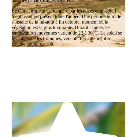
dans les canaux qui les séparent.
Le climat tropical est tempéré par les alizés et un soleil
bienfaisant est présent toute l'année. Une période humide
s'installe de la mi-août à fin octobre, moment où la
végétation est la plus luxuriante. Durant l'année, les
températures moyennes varient de 22 à 30°C. Le soleil se
lève tôt sous les tropiques, vers 6h. Par ailleurs, il se
couche autour de 18h.