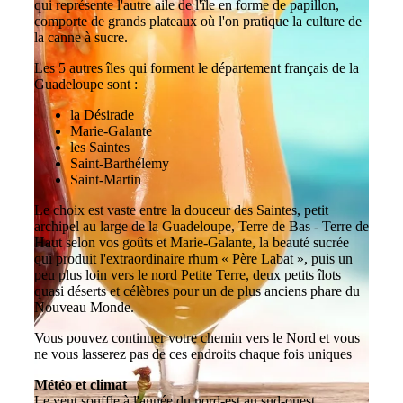
qui représente l'autre aile de l'île en forme de papillon,
comporte de grands plateaux où l'on pratique la culture de
la canne à sucre.
Les 5 autres îles qui forment le département français de la
Guadeloupe sont :
la Désirade
Marie-Galante
les Saintes
Saint-Barthélemy
Saint-Martin
Le choix est vaste entre la douceur des Saintes, petit
archipel au large de la Guadeloupe, Terre de Bas - Terre de
Haut selon vos goûts et Marie-Galante, la beauté sucrée
qui produit l'extraordinaire rhum « Père Labat », puis un
peu plus loin vers le nord Petite Terre, deux petits îlots
quasi déserts et célèbres pour un de plus anciens phare du
Nouveau Monde.
Vous pouvez continuer votre chemin vers le Nord et vous
ne vous lasserez pas de ces endroits chaque fois uniques
Météo et climat
Le vent souffle à l'année du nord-est au sud-ouest,