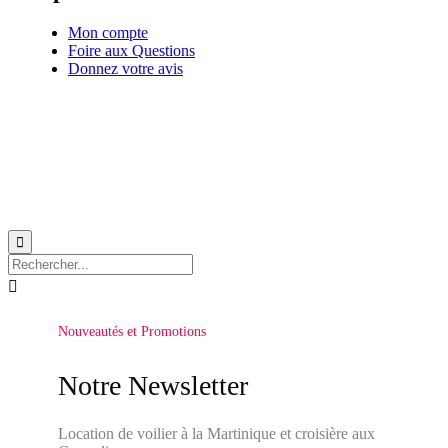
Mon compte
Foire aux Questions
Donnez votre avis
© 1999-2026
Location de voilier monocoque et catamaran en Martinique
avec
Star
Voyage Antilles
∙
RGPD
∙
Conditions Générales d'Utilisation
∙
Plan du site


Nouveautés et Promotions
Notre Newsletter
Location de voilier à la Martinique et croisière aux