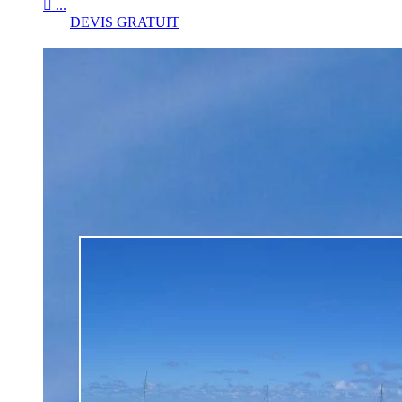

...
DEVIS GRATUIT