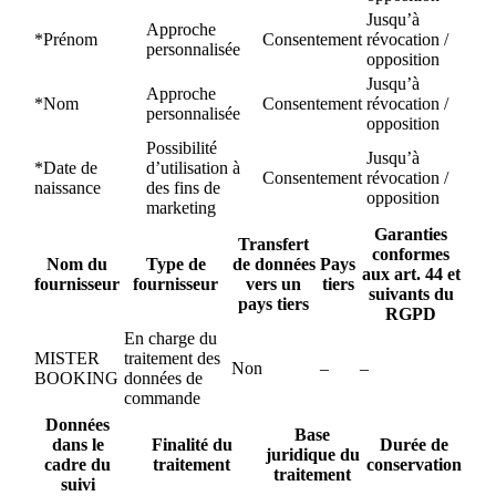
Jusqu’à
Approche
*Prénom
Consentement
révocation /
personnalisée
opposition
Jusqu’à
Approche
*Nom
Consentement
révocation /
personnalisée
opposition
Possibilité
Jusqu’à
*Date de
d’utilisation à
Consentement
révocation /
naissance
des fins de
opposition
marketing
Garanties
Transfert
conformes
Nom du
Type de
de données
Pays
aux art. 44 et
fournisseur
fournisseur
vers un
tiers
suivants du
pays tiers
RGPD
En charge du
MISTER
traitement des
Non
–
–
BOOKING
données de
commande
Données
Base
dans le
Finalité du
Durée de
juridique du
cadre du
traitement
conservation
traitement
suivi