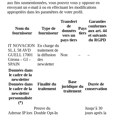
aux fins susmentionnées, vous pouvez vous y opposer en
envoyant un e-mail à ou en effectuant les modifications
appropriées dans les paramètres de votre profil.
Transfert
Garanties
de
conformes
Nom du
Type de
Pays
données
aux art. 44
fournisseur
fournisseur
tiers
vers un
et suivants
pays tiers
du RGPD
IT NOVACION
En charge du
SL.L 58 AVD
traitement de
GUELL 17001
la diffusion
Non
–
–
Girona – GI –
des
SPAIN
newsletter
Données dans
le cadre de la
newsletter
Base
Données dans
Finalité du
Durée de
juridique du
le cadre de la
traitement
conservation
traitement
newsletter
personnalisée
(*)
Preuve du
Jusqu’à 30
Adresse IP lors
Double Opt-In
jours après la