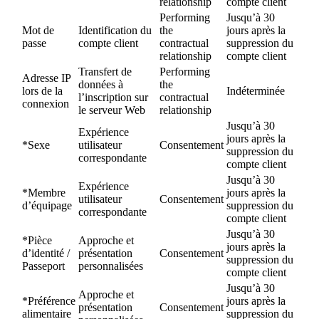
relationship
compte client
Performing
Jusqu’à 30
Mot de
Identification du
the
jours après la
passe
compte client
contractual
suppression du
relationship
compte client
Transfert de
Performing
Adresse IP
données à
the
lors de la
Indéterminée
l’inscription sur
contractual
connexion
le serveur Web
relationship
Jusqu’à 30
Expérience
jours après la
*Sexe
utilisateur
Consentement
suppression du
correspondante
compte client
Jusqu’à 30
Expérience
*Membre
jours après la
utilisateur
Consentement
d’équipage
suppression du
correspondante
compte client
Jusqu’à 30
*Pièce
Approche et
jours après la
d’identité /
présentation
Consentement
suppression du
Passeport
personnalisées
compte client
Jusqu’à 30
Approche et
*Préférence
jours après la
présentation
Consentement
alimentaire
suppression du