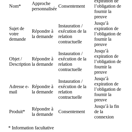
expiration de
Approche
Nom*
Consentement
l’obligation de
personnalisée
fournir la
preuve
Jusqu’à
Instauration /
Sujet de
expiration de
Répondre à
exécution de la
votre
l’obligation de
la demande
relation
demande
fournir la
contractuelle
preuve
Jusqu’à
Instauration /
expiration de
Objet /
Répondre à
exécution de la
l’obligation de
Description
la demande
relation
fournir la
contractuelle
preuve
Jusqu’à
Instauration /
expiration de
Adresse e-
Répondre à
exécution de la
l’obligation de
mail
la demande
relation
fournir la
contractuelle
preuve
Jusqu’à la fin
Répondre à
Produit*
Consentement
de la
la demande
connexion
* Information facultative