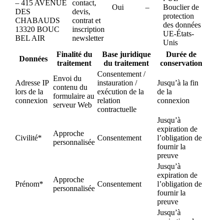
– 415 AVENUE
contact,
Oui
–
Bouclier de
DES
devis,
protection
CHABAUDS
contrat et
des données
13320 BOUC
inscription
UE-États-
BEL AIR
newsletter
Unis
Finalité du
Base juridique
Durée de
Données
traitement
du traitement
conservation
Consentement /
Envoi du
Adresse IP
instauration /
Jusqu’à la fin
contenu du
lors de la
exécution de la
de la
formulaire au
connexion
relation
connexion
serveur Web
contractuelle
Jusqu’à
expiration de
Approche
Civilité*
Consentement
l’obligation de
personnalisée
fournir la
preuve
Jusqu’à
expiration de
Approche
Prénom*
Consentement
l’obligation de
personnalisée
fournir la
preuve
Jusqu’à