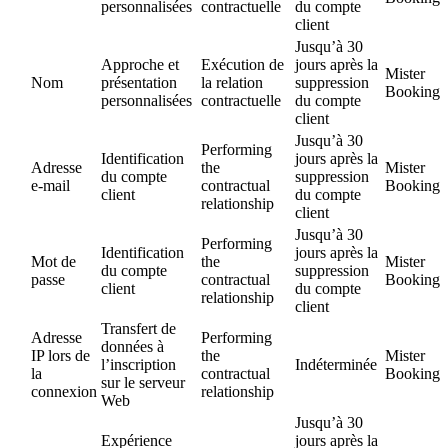
personnalisées
contractuelle
du compte
client
Jusqu’à 30
Approche et
Exécution de
jours après la
Mister
Nom
présentation
la relation
suppression
Booking
personnalisées
contractuelle
du compte
client
Jusqu’à 30
Performing
Identification
jours après la
Adresse
the
Mister
du compte
suppression
e-mail
contractual
Booking
client
du compte
relationship
client
Jusqu’à 30
Performing
Identification
jours après la
Mot de
the
Mister
du compte
suppression
passe
contractual
Booking
client
du compte
relationship
client
Transfert de
Adresse
Performing
données à
IP lors de
the
Mister
l’inscription
Indéterminée
la
contractual
Booking
sur le serveur
connexion
relationship
Web
Jusqu’à 30
Expérience
jours après la