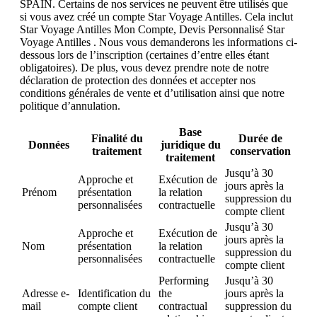
SPAIN. Certains de nos services ne peuvent être utilisés que
si vous avez créé un compte Star Voyage Antilles. Cela inclut
Star Voyage Antilles Mon Compte, Devis Personnalisé Star
Voyage Antilles . Nous vous demanderons les informations ci-
dessous lors de l’inscription (certaines d’entre elles étant
obligatoires). De plus, vous devez prendre note de notre
déclaration de protection des données et accepter nos
conditions générales de vente et d’utilisation ainsi que notre
politique d’annulation.
Base
Finalité du
Durée de
Données
juridique du
traitement
conservation
traitement
Jusqu’à 30
Approche et
Exécution de
jours après la
Prénom
présentation
la relation
suppression du
personnalisées
contractuelle
compte client
Jusqu’à 30
Approche et
Exécution de
jours après la
Nom
présentation
la relation
suppression du
personnalisées
contractuelle
compte client
Performing
Jusqu’à 30
Adresse e-
Identification du
the
jours après la
mail
compte client
contractual
suppression du