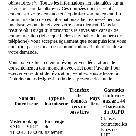
obligatoires (*). Toutes les informations non signalées par un
astérisque sont facultatives. Ces données nous servent à
concrétiser votre demande et à optimiser son traitement. La
communication de ces informations a lieu expressément sur
une base volontaire et avec votre consentement. Dans la
mesure où il s’agit d’informations relatives aux canaux de
communication (telles que l’adresse e-mail ou le numéro de
téléphone), vous acceptez également que nous puissions vous
contacter par ce canal de communication afin de répondre à
votre demande.
Vous pouvez bien entendu révoquer vos déclarations de
consentement à tout moment avec effet pour l’avenir. Pour
exercer votre droit de révocation, veuillez vous adresser à
l’interlocuteur désigné à la fin de la présente déclaration.
Transfert
Garanties
de
conformes
Nom du
Type de
Pays
données
aux art. 44
fournisseur
fournisseur
tiers
vers un
et suivants
pays tiers
du RGPD
Clauses
Misterbooking –
En charge
contractuelles
SARL – SIRET :
du
types de
44506138500040
traitement
l’UE