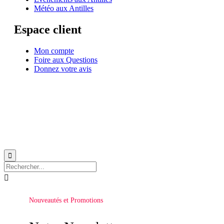
Météo aux Antilles
Espace client
Mon compte
Foire aux Questions
Donnez votre avis
© 1999-2026
Location de voilier monocoque et catamaran en Martinique
avec
Star
Voyage Antilles
∙
RGPD
∙
Conditions Générales d'Utilisation
∙
Plan du site


Nouveautés et Promotions