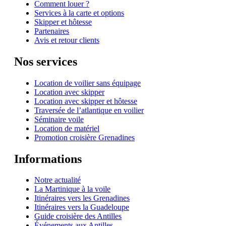
Comment louer ?
Services à la carte et options
Skipper et hôtesse
Partenaires
Avis et retour clients
Nos services
Location de voilier sans équipage
Location avec skipper
Location avec skipper et hôtesse
Traversée de l’atlantique en voilier
Séminaire voile
Location de matériel
Promotion croisière Grenadines
Informations
Notre actualité
La Martinique à la voile
Itinéraires vers les Grenadines
Itinéraires vers la Guadeloupe
Guide croisière des Antilles
Événements aux Antilles