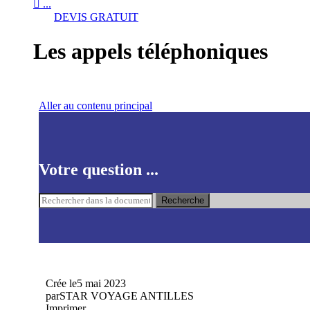

...
DEVIS GRATUIT
Les appels téléphoniques
Aller au contenu principal
Votre question ...
Recherche
Crée le
5 mai 2023
par
STAR VOYAGE ANTILLES
Imprimer