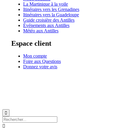
La Martinique à la voile
Itinéraires vers les Grenadines
Itinéraires vers la Guadeloupe
Guide croisière des Antilles
Événements aux Antilles
Météo aux Antilles
Espace client
Mon compte
Foire aux Questions
Donnez votre avis
© 1999-2026
Location de voilier monocoque et catamaran en Martinique
avec
Star Voy

