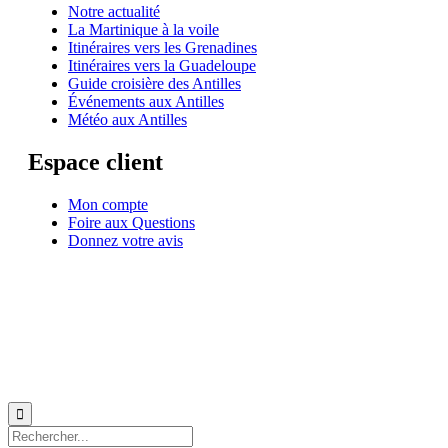
Notre actualité
La Martinique à la voile
Itinéraires vers les Grenadines
Itinéraires vers la Guadeloupe
Guide croisière des Antilles
Événements aux Antilles
Météo aux Antilles
Espace client
Mon compte
Foire aux Questions
Donnez votre avis
© 1999-2026
Location de voilier monocoque et catamaran en Martinique
avec
Star
Voyage Antilles
∙
RGPD
∙
Conditions Générales d'Utilisation
∙
Plan du site
