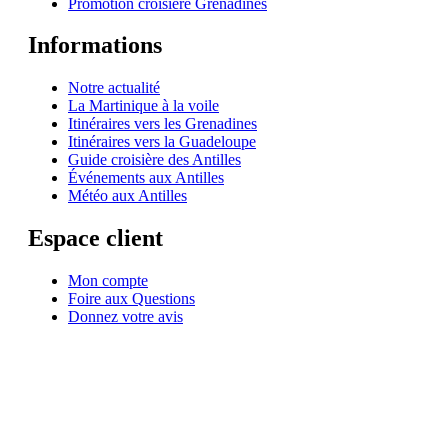
Promotion croisière Grenadines
Informations
Notre actualité
La Martinique à la voile
Itinéraires vers les Grenadines
Itinéraires vers la Guadeloupe
Guide croisière des Antilles
Événements aux Antilles
Météo aux Antilles
Espace client
Mon compte
Foire aux Questions
Donnez votre avis
© 1999-2026
Location de voilier monocoque et catamaran en Martinique
avec
Star
Voyage Antilles
∙
RGPD
∙
Conditions Générales d'Utilisation
∙
Plan du site