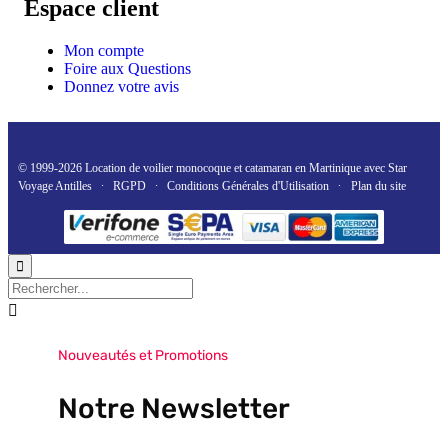
Espace client
Mon compte
Foire aux Questions
Donnez votre avis
© 1999-2026
Location de voilier monocoque et catamaran en Martinique
avec
Star
Voyage Antilles
∙
RGPD
∙
Conditions Générales d'Utilisation
∙
Plan du site


Nouveautés et Promotions
Notre Newsletter