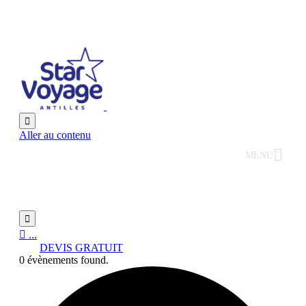

Aller au contenu
MENU


...
DEVIS GRATUIT
0 évènements found.