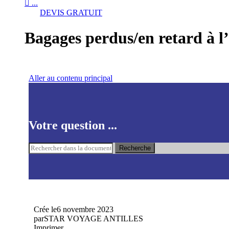

...
DEVIS GRATUIT
Bagages perdus/en retard à l
Aller au contenu principal
Votre question ...
Recherche
Crée le
6 novembre 2023
par
STAR VOYAGE ANTILLES
Imprimer