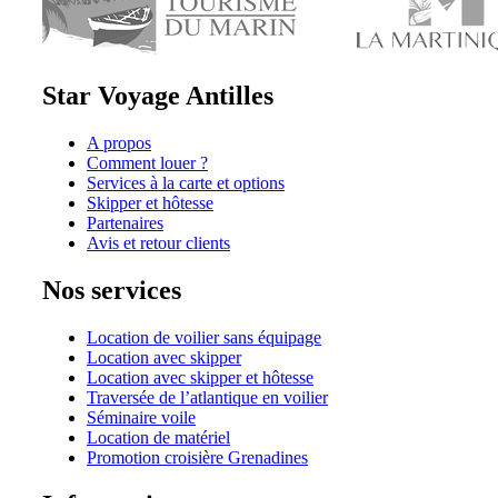
Star Voyage Antilles
A propos
Comment louer ?
Services à la carte et options
Skipper et hôtesse
Partenaires
Avis et retour clients
Nos services
Location de voilier sans équipage
Location avec skipper
Location avec skipper et hôtesse
Traversée de l’atlantique en voilier
Séminaire voile
Location de matériel
Promotion croisière Grenadines