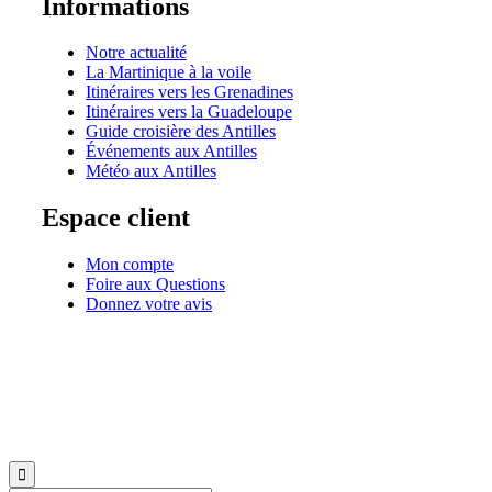
Informations
Notre actualité
La Martinique à la voile
Itinéraires vers les Grenadines
Itinéraires vers la Guadeloupe
Guide croisière des Antilles
Événements aux Antilles
Météo aux Antilles
Espace client
Mon compte
Foire aux Questions
Donnez votre avis
© 1999-2026
Location de voilier monocoque et catamaran en Martinique
avec
Star Voy
