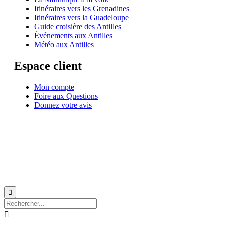
Itinéraires vers les Grenadines
Itinéraires vers la Guadeloupe
Guide croisière des Antilles
Événements aux Antilles
Météo aux Antilles
Espace client
Mon compte
Foire aux Questions
Donnez votre avis
© 1999-2026
Location de voilier monocoque et catamaran en Martinique
avec
Star
Voyage Antilles
∙
RGPD
∙
Conditions Générales d'Utilisation
∙
Plan du site

