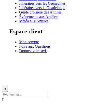
Itinéraires vers les Grenadines
Itinéraires vers la Guadeloupe
Guide croisière des Antilles
Événements aux Antilles
Météo aux Antilles
Espace client
Mon compte
Foire aux Questions
Donnez votre avis
© 1999-2026
Location de voilier monocoque et catamaran en Martinique
avec
Star Voy

