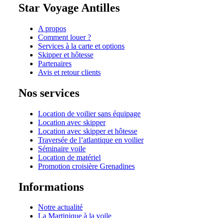
Star Voyage Antilles
A propos
Comment louer ?
Services à la carte et options
Skipper et hôtesse
Partenaires
Avis et retour clients
Nos services
Location de voilier sans équipage
Location avec skipper
Location avec skipper et hôtesse
Traversée de l’atlantique en voilier
Séminaire voile
Location de matériel
Promotion croisière Grenadines
Informations
Notre actualité
La Martinique à la voile