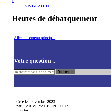

...
DEVIS GRATUIT
Heures de débarquement
Aller au contenu principal
Votre question ...
Recherche
Crée le
6 novembre 2023
par
STAR VOYAGE ANTILLES
Imprimer