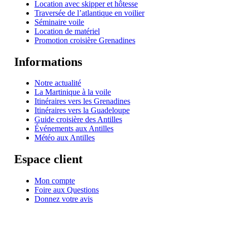
Location avec skipper et hôtesse
Traversée de l’atlantique en voilier
Séminaire voile
Location de matériel
Promotion croisière Grenadines
Informations
Notre actualité
La Martinique à la voile
Itinéraires vers les Grenadines
Itinéraires vers la Guadeloupe
Guide croisière des Antilles
Événements aux Antilles
Météo aux Antilles
Espace client
Mon compte
Foire aux Questions
Donnez votre avis
© 1999-2026
Location de voilier monocoque et catamaran en Martinique
avec
Star
Voyage Antilles
∙
RGPD
∙
Conditions Générales d'Utilisation
∙
Plan du site