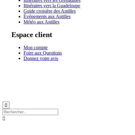
Itinéraires vers les Grenadines
Itinéraires vers la Guadeloupe
Guide croisière des Antilles
Événements aux Antilles
Météo aux Antilles
Espace client
Mon compte
Foire aux Questions
Donnez votre avis
© 1999-2026
Location de voilier monocoque et catamaran en Martinique
avec
Star Voy

