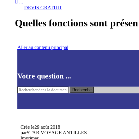

...
DEVIS GRATUIT
Quelles fonctions sont prés
Aller au contenu principal
Votre question ...
Recherche
Crée le
29 août 2018
par
STAR VOYAGE ANTILLES
Imprimer