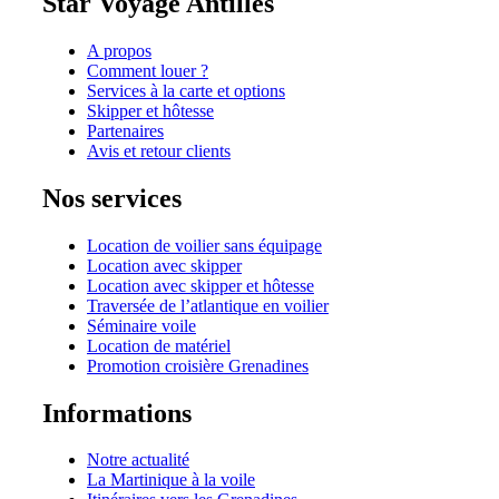
Star Voyage Antilles
A propos
Comment louer ?
Services à la carte et options
Skipper et hôtesse
Partenaires
Avis et retour clients
Nos services
Location de voilier sans équipage
Location avec skipper
Location avec skipper et hôtesse
Traversée de l’atlantique en voilier
Séminaire voile
Location de matériel
Promotion croisière Grenadines
Informations
Notre actualité
La Martinique à la voile