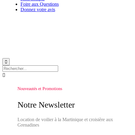
Foire aux Questions
Donnez votre avis
© 1999-2026
Location de voilier monocoque et catamaran en Martinique
avec
Star
Voyage Antilles
∙
RGPD
∙
Conditions Générales d'Utilisation
∙
Plan du site


Nouveautés et Promotions
Notre Newsletter
Location de voilier à la Martinique et croisière aux
Grenadines