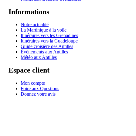
Informations
Notre actualité
La Martinique à la voile
Itinéraires vers les Grenadines
Itinéraires vers la Guadeloupe
Guide croisière des Antilles
Événements aux Antilles
Météo aux Antilles
Espace client
Mon compte
Foire aux Questions
Donnez votre avis
© 1999-2026
Location de voilier monocoque et catamaran en Martinique
avec
Star
Voyage Antilles
∙
RGPD
∙
Conditions Générales d'Utilisation
∙
Plan du site