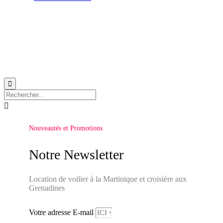
© 1999-2026
Location de voilier monocoque et catamaran en Martinique
avec
Star
Voyage Antilles
∙
RGPD
∙
Conditions Générales d'Utilisation
∙
Plan du site


Nouveautés et Promotions
Notre Newsletter
Location de voilier à la Martinique et croisière aux
Grenadines
Votre adresse E-mail