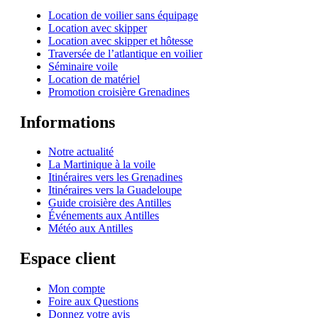
Location de voilier sans équipage
Location avec skipper
Location avec skipper et hôtesse
Traversée de l’atlantique en voilier
Séminaire voile
Location de matériel
Promotion croisière Grenadines
Informations
Notre actualité
La Martinique à la voile
Itinéraires vers les Grenadines
Itinéraires vers la Guadeloupe
Guide croisière des Antilles
Événements aux Antilles
Météo aux Antilles
Espace client
Mon compte
Foire aux Questions
Donnez votre avis