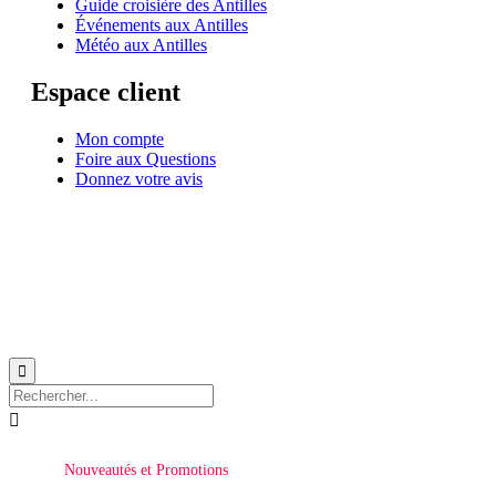
Guide croisière des Antilles
Événements aux Antilles
Météo aux Antilles
Espace client
Mon compte
Foire aux Questions
Donnez votre avis
© 1999-2026
Location de voilier monocoque et catamaran en Martinique
avec
Star
Voyage Antilles
∙
RGPD
∙
Conditions Générales d'Utilisation
∙
Plan du site


Nouveautés et Promotions