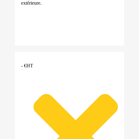
extérieure.
- €HT