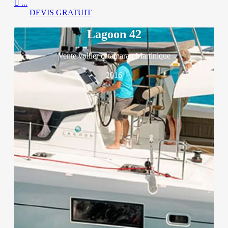

...
DEVIS GRATUIT
Lagoon 42
Vente voilier catamaran Martinique
2016