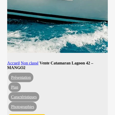
Accueil
Non classé
Vente Catamaran Lagoon 42 –
MANGO2
Présentation
Plan
Caractéristiques
Photographies