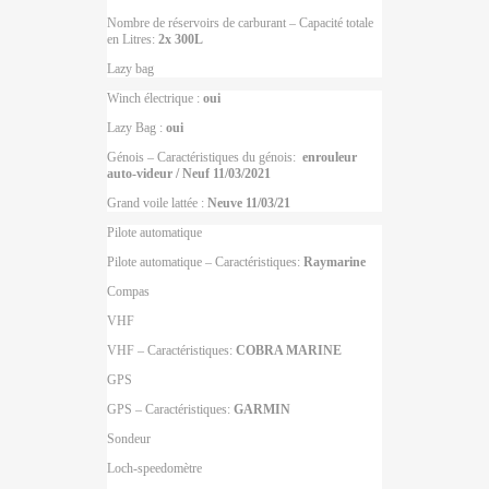
Nombre de réservoirs de carburant – Capacité totale
en Litres:
2x 300L
Lazy bag
Winch électrique :
oui
Lazy Bag :
oui
Génois – Caractéristiques du génois:
enrouleur
auto-videur / Neuf 11/03/2021
Grand voile lattée :
Neuve 11/03/21
Pilote automatique
Pilote automatique – Caractéristiques:
Raymarine
Compas
VHF
VHF – Caractéristiques:
COBRA MARINE
GPS
GPS – Caractéristiques:
GARMIN
Sondeur
Loch-speedomètre