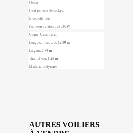
Plotter
Haut-parleurs de cockpit
Bluetooth :
oui
Panneaus solaires :
8x 100W
Coque:
Catamaran
Longueur hors tout:
12.80 m
Largeur:
7.
70 m
Tirant d’eau:
1.25 m
Matériau:
Polyester
AUTRES VOILIERS