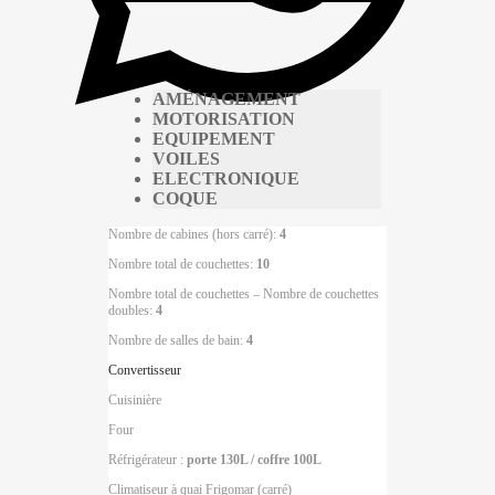
AMÉNAGEMENT
MOTORISATION
EQUIPEMENT
VOILES
ELECTRONIQUE
COQUE
Nombre de cabines (hors carré):
4
Nombre total de couchettes:
10
Nombre total de couchettes – Nombre de couchettes
doubles:
4
Nombre de salles de bain:
4
Convertisseur
Cuisinière
Four
Réfrigérateur :
porte 130L / coffre 100L
Climatiseur à quai Frigomar (carré)