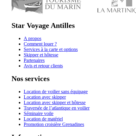
Star Voyage Antilles
A propos
Comment louer ?
Services à la carte et options
Skipper et hôtesse
Partenaires
Avis et retour clients
Nos services
Location de voilier sans équipage
Location avec skipper
Location avec skipper et hôtesse
Traversée de l’atlantique en voilier
Séminaire voile
Location de matériel
Promotion croisière Grenadines