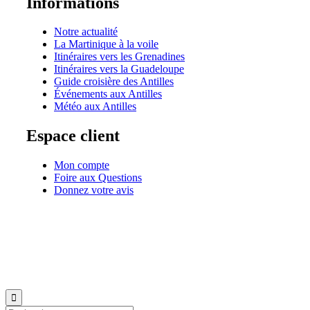
Informations
Notre actualité
La Martinique à la voile
Itinéraires vers les Grenadines
Itinéraires vers la Guadeloupe
Guide croisière des Antilles
Événements aux Antilles
Météo aux Antilles
Espace client
Mon compte
Foire aux Questions
Donnez votre avis
© 1999-2026
Location de voilier monocoque et catamaran en Martinique
avec
Star Voy
