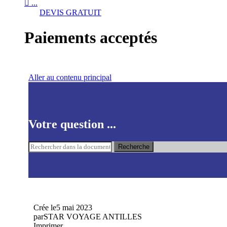

...
DEVIS GRATUIT
Paiements acceptés
Aller au contenu principal
Votre question ...
Recherche
Crée le
5 mai 2023
par
STAR VOYAGE ANTILLES
Imprimer