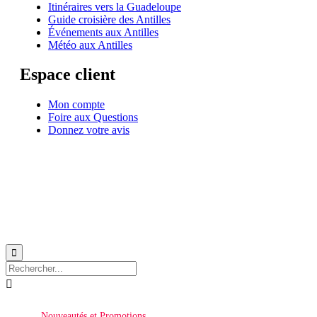
Itinéraires vers la Guadeloupe
Guide croisière des Antilles
Événements aux Antilles
Météo aux Antilles
Espace client
Mon compte
Foire aux Questions
Donnez votre avis
© 1999-2026
Location de voilier monocoque et catamaran en Martinique
avec
Star
Voyage Antilles
∙
RGPD
∙
Conditions Générales d'Utilisation
∙
Plan du site


Nouveautés et Promotions