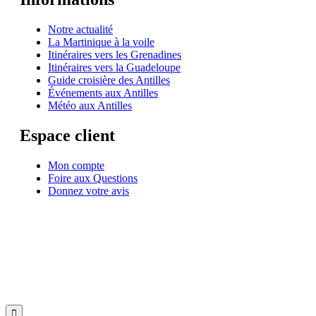
Notre actualité
La Martinique à la voile
Itinéraires vers les Grenadines
Itinéraires vers la Guadeloupe
Guide croisière des Antilles
Événements aux Antilles
Météo aux Antilles
Espace client
Mon compte
Foire aux Questions
Donnez votre avis
© 1999-2026
Location de voilier monocoque et catamaran en Martinique
avec
Star
Voyage Antilles
∙
RGPD
∙
Conditions Générales d'Utilisation
∙
Plan du site
