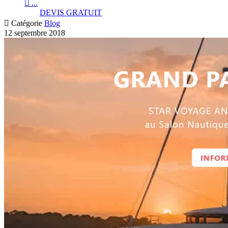

...
DEVIS GRATUIT

Catégorie
Blog
12 septembre 2018