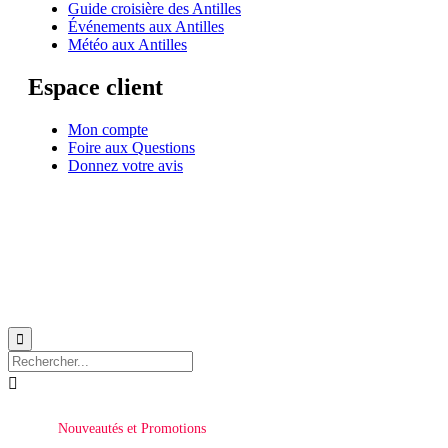
Guide croisière des Antilles
Événements aux Antilles
Météo aux Antilles
Espace client
Mon compte
Foire aux Questions
Donnez votre avis
© 1999-2026
Location de voilier monocoque et catamaran en Martinique
avec
Star
Voyage Antilles
∙
RGPD
∙
Conditions Générales d'Utilisation
∙
Plan du site


Nouveautés et Promotions