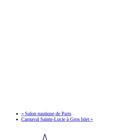
«
Salon nautique de Paris
Carnaval Sainte-Lucie à Gros Islet
»