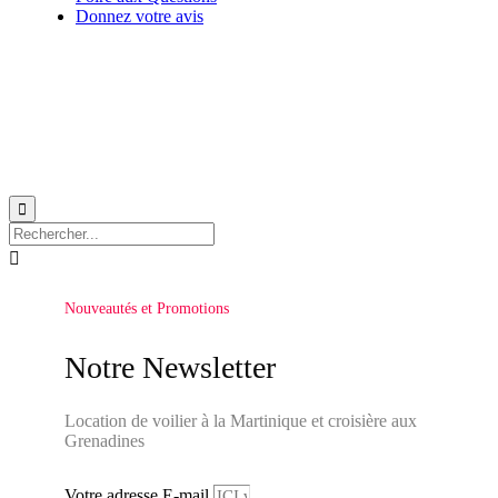
Donnez votre avis
© 1999-2026
Location de voilier monocoque et catamaran en Martinique
avec
Star
Voyage Antilles
∙
RGPD
∙
Conditions Générales d'Utilisation
∙
Plan du site


Nouveautés et Promotions
Notre Newsletter
Location de voilier à la Martinique et croisière aux
Grenadines
Votre adresse E-mail