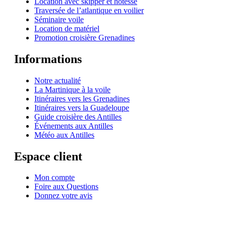
Location avec skipper et hôtesse
Traversée de l’atlantique en voilier
Séminaire voile
Location de matériel
Promotion croisière Grenadines
Informations
Notre actualité
La Martinique à la voile
Itinéraires vers les Grenadines
Itinéraires vers la Guadeloupe
Guide croisière des Antilles
Événements aux Antilles
Météo aux Antilles
Espace client
Mon compte
Foire aux Questions
Donnez votre avis
© 1999-2026
Location de voilier monocoque et catamaran en Martinique
avec
Star
Voyage Antilles
∙
RGPD
∙
Conditions Générales d'Utilisation
∙
Plan du site