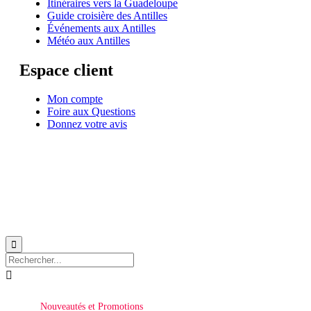
Itinéraires vers la Guadeloupe
Guide croisière des Antilles
Événements aux Antilles
Météo aux Antilles
Espace client
Mon compte
Foire aux Questions
Donnez votre avis
© 1999-2026
Location de voilier monocoque et catamaran en Martinique
avec
Star
Voyage Antilles
∙
RGPD
∙
Conditions Générales d'Utilisation
∙
Plan du site


Nouveautés et Promotions