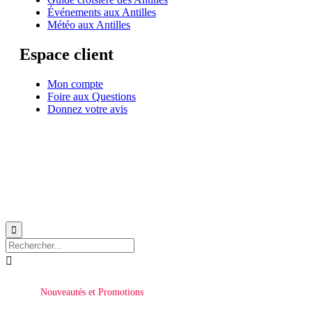
Événements aux Antilles
Météo aux Antilles
Espace client
Mon compte
Foire aux Questions
Donnez votre avis
© 1999-2026
Location de voilier monocoque et catamaran en Martinique
avec
Star
Voyage Antilles
∙
RGPD
∙
Conditions Générales d'Utilisation
∙
Plan du site


Nouveautés et Promotions