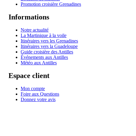
Promotion croisière Grenadines
Informations
Notre actualité
La Martinique à la voile
Itinéraires vers les Grenadines
Itinéraires vers la Guadeloupe
Guide croisière des Antilles
Événements aux Antilles
Météo aux Antilles
Espace client
Mon compte
Foire aux Questions
Donnez votre avis
© 1999-2026
Location de voilier monocoque et catamaran en Martinique
avec
Star
Voyage Antilles
∙
RGPD
∙
Conditions Générales d'Utilisation
∙
Plan du site