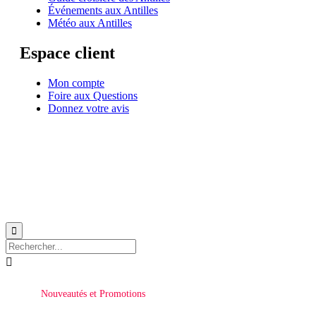
Événements aux Antilles
Météo aux Antilles
Espace client
Mon compte
Foire aux Questions
Donnez votre avis
© 1999-2026
Location de voilier monocoque et catamaran en Martinique
avec
Star
Voyage Antilles
∙
RGPD
∙
Conditions Générales d'Utilisation
∙
Plan du site


Nouveautés et Promotions