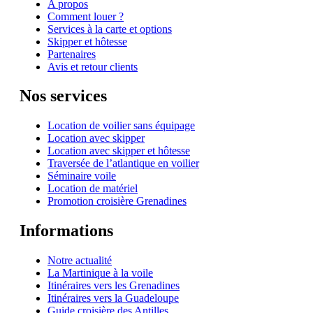
A propos
Comment louer ?
Services à la carte et options
Skipper et hôtesse
Partenaires
Avis et retour clients
Nos services
Location de voilier sans équipage
Location avec skipper
Location avec skipper et hôtesse
Traversée de l’atlantique en voilier
Séminaire voile
Location de matériel
Promotion croisière Grenadines
Informations
Notre actualité
La Martinique à la voile
Itinéraires vers les Grenadines
Itinéraires vers la Guadeloupe
Guide croisière des Antilles