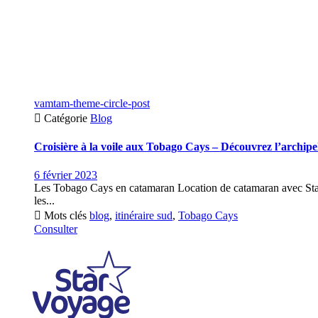
vamtam-theme-circle-post

Catégorie
Blog
Croisière à la voile aux Tobago Cays – Découvrez l’archipe
6 février 2023
Les Tobago Cays en catamaran Location de catamaran avec Star
les...

Mots clés
blog
,
itinéraire sud
,
Tobago Cays
Consulter