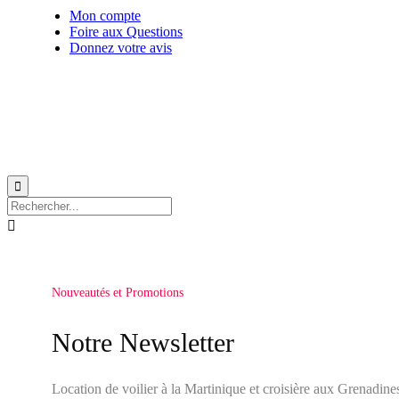
Mon compte
Foire aux Questions
Donnez votre avis
© 1999-2026
Location de voilier monocoque et catamaran en Martinique
avec
Star Voy


Nouveautés et Promotions
Notre Newsletter
Location de voilier à la Martinique et croisière aux Grenadine