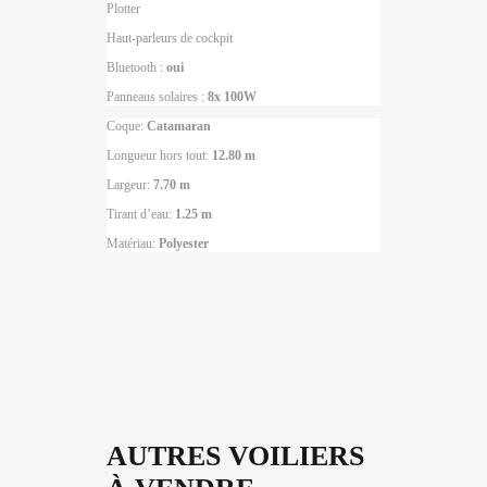
Plotter
Haut-parleurs de cockpit
Bluetooth :
oui
Panneaus solaires :
8x 100W
Coque:
Catamaran
Longueur hors tout:
12.80 m
Largeur:
7.
70 m
Tirant d’eau:
1.25 m
Matériau:
Polyester
AUTRES VOILIERS