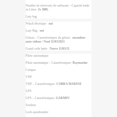
Nombre de réservoirs de carburant – Capacité totale
en Litres:
2x 300L
Lazy bag
Winch électrique :
oui
Lazy Bag :
oui
Génois – Caractéristiques du génois:
enrouleur
auto-videur / Neuf 11/03/2021
Grand voile lattée :
Neuve 11/03/21
Pilote automatique
Pilote automatique – Caractéristiques:
Raymarine
Compas
VHF
VHF – Caractéristiques:
COBRA MARINE
GPS
GPS – Caractéristiques:
GARMIN
Sondeur
Loch-speedomètre