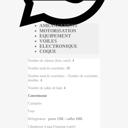
AMÉNAGEMENT
MOTORISATION
EQUIPEMENT
VOILES
ELECTRONIQUE
COQUE
Nombre de cabines (hors carré):
4
Nombre total de couchettes:
10
Nombre total de couchettes – Nombre de couchettes
doubles:
4
Nombre de salles de bain:
4
Convertisseur
Cuisinière
Four
Réfrigérateur :
porte 130L / coffre 100L
Climatiseur à quai Frigomar (carré)