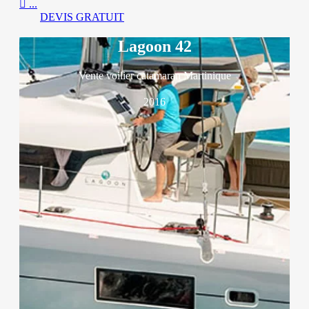

...
DEVIS GRATUIT
Lagoon 42
Vente voilier catamaran Martinique
2016