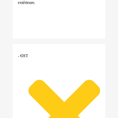
extérieure.
- €HT