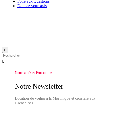
Foire aux Questions
Donnez votre avis
© 1999-2026
Location de voilier monocoque et catamaran en Martinique
avec
Star
Voyage Antilles
∙
RGPD
∙
Conditions Générales d'Utilisation
∙
Plan du site


Nouveautés et Promotions
Notre Newsletter
Location de voilier à la Martinique et croisière aux
Grenadines