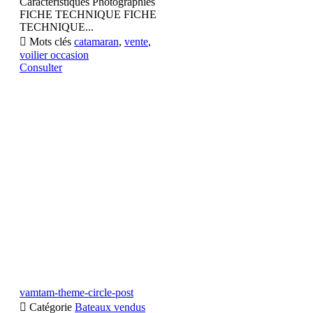
Caractéristiques Photographies
FICHE TECHNIQUE FICHE
TECHNIQUE...

Mots clés
catamaran
,
vente
,
voilier occasion
Consulter
vamtam-theme-circle-post

Catégorie
Bateaux vendus