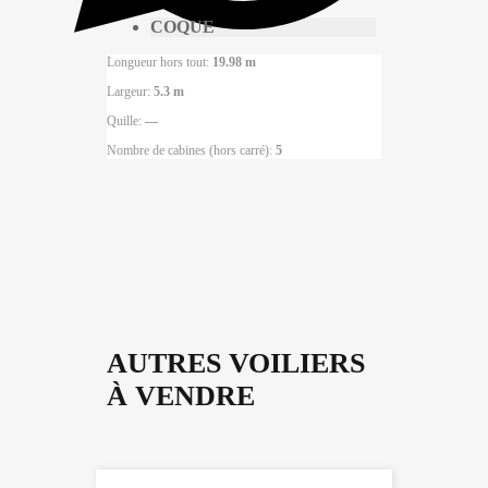
COQUE
Longueur hors tout:
19.98 m
Largeur:
5.3 m
Quille:
—
Nombre de cabines (hors carré):
5
AUTRES VOILIERS
À VENDRE