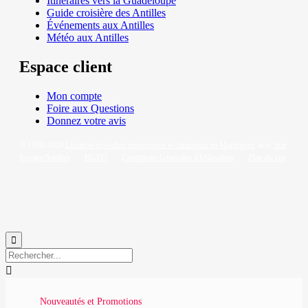
Itinéraires vers la Guadeloupe
Guide croisière des Antilles
Événements aux Antilles
Météo aux Antilles
Espace client
Mon compte
Foire aux Questions
Donnez votre avis
© 1999-2026
Location de voilier monocoque et catamaran en Martinique
avec
Star
Voyage Antilles
∙
RGPD
∙
Conditions Générales d'Utilisation
∙
Plan du site


Nouveautés et Promotions