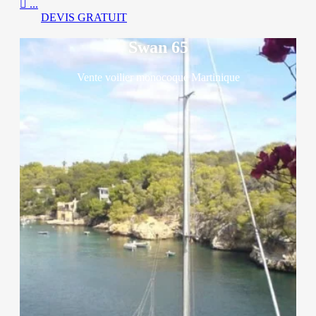

...
DEVIS GRATUIT
Swan 65
Vente voilier monocoque Martinique