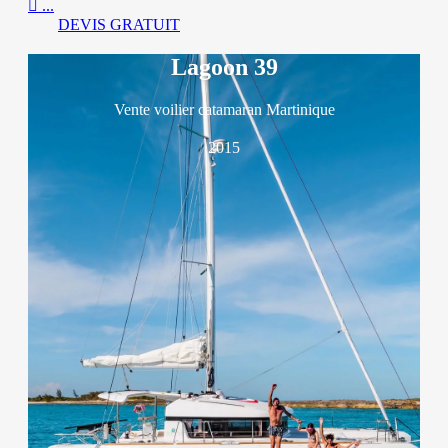

...
DEVIS GRATUIT
Lagoon 39
Vente voilier catamaran Martinique
2015