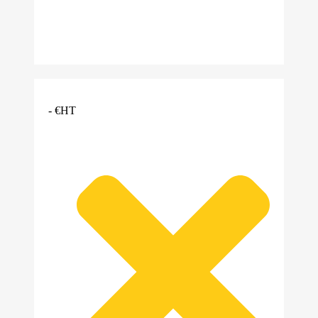
- €HT