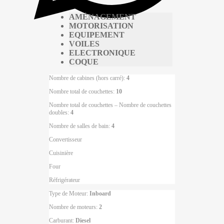
AMÉNAGEMENT
MOTORISATION
EQUIPEMENT
VOILES
ELECTRONIQUE
COQUE
Nombre de cabines (hors carré):
4
Nombre total de couchettes:
10
Nombre total de couchettes – Nombre de couchettes
doubles:
4
Nombre de salles de bain:
4
Convertisseur
Cuisinière
Four
Réfrigérateur
Type de Moteur:
Inboard
Nombre de moteurs:
2
Carburant:
Diesel