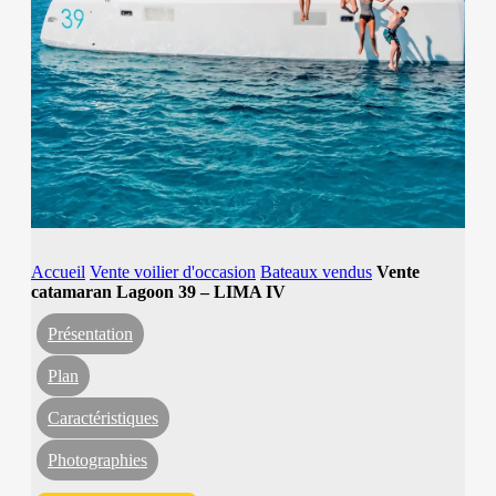
Accueil
Vente voilier d'occasion
Bateaux vendus
Vente
catamaran Lagoon 39 – LIMA IV
Présentation
Plan
Caractéristiques
Photographies