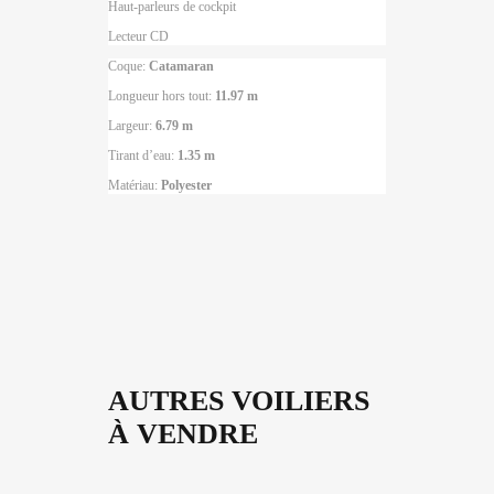
Haut-parleurs de cockpit
Lecteur CD
Coque:
Catamaran
Longueur hors tout:
11.97 m
Largeur:
6.79 m
Tirant d’eau:
1.35 m
Matériau:
Polyester
AUTRES VOILIERS
À VENDRE