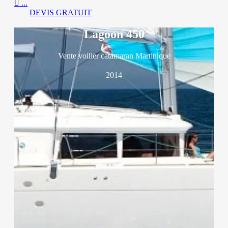

...
DEVIS GRATUIT
Lagoon 450
Vente voilier catamaran Martinique
2014