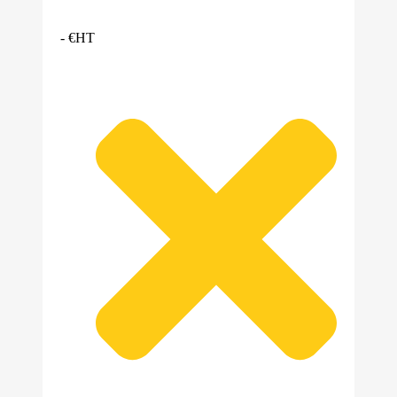
- €HT