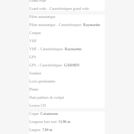
Grand voile
Grand voile – Caractéristiques grand voile:
Pilote automatique
Pilote automatique – Caractéristiques:
Raymarine
Compas
VHF
VHF – Caractéristiques:
Raymarine
GPS
GPS – Caractéristiques:
GARMIN
Sondeur
Loch-speedomètre
Plotter
Haut-parleurs de cockpit
Lecteur CD
Coque:
Catamaran
Longueur hors tout:
13.96 m
Largeur:
7.84 m