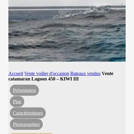
Accueil
Vente voilier d'occasion
Bateaux vendus
Vente
catamaran Lagoon 450 – KIWI III
Présentation
Plan
Caractéristiques
Photographies